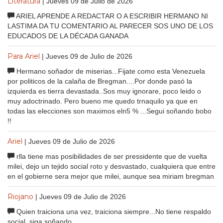
Literatura
| Jueves 09 de Julio de 2026
ARIEL APRENDE A REDACTAR O A ESCRIBIR HERMANO NI
LASTIMA DA TU COMENTARIO AL PARECER SOS UNO DE LOS
EDUCADOS DE LA DÉCADA GANADA
Para Ariel
| Jueves 09 de Julio de 2026
Hermano soñador de miserias...Fijate como esta Venezuela
por politicos de la calaña de Bregman....Por donde pasó la
izquierda es tierra devastada..Sos muy ignorare, poco leido o
muy adoctrinado. Pero bueno me quedo trnaquilo ya que en
todas las elecciones son maximos eln5 % ...Segui soñando bobo
!!
Ariel
| Jueves 09 de Julio de 2026
rlla tiene mas posibilidades de ser pressidente que de vuelta
milei, dejo un tejido social roto y desvastado, cualquiera que entre
en el gobierne sera mejor que milei, aunque sea miriam bregman
Riojano
| Jueves 09 de Julio de 2026
Quien traiciona una vez, traiciona siempre...No tiene respaldo
social, siga soñando.