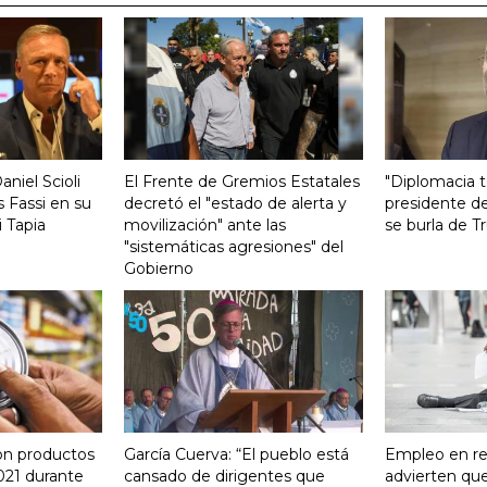
aniel Scioli
El Frente de Gremios Estatales
"Diplomacia te
 Fassi en su
decretó el "estado de alerta y
presidente de
 Tapia
movilización" ante las
se burla de 
"sistemáticas agresiones" del
Gobierno
on productos
García Cuerva: “El pueblo está
Empleo en re
021 durante
cansado de dirigentes que
advierten qu