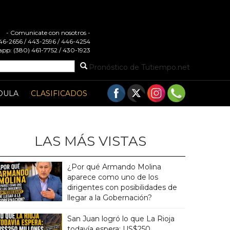
- Comunicate con nosotros -
 446-2656 / 443-2596 / 446-4254
pp: (380) 461-7752 / 430-1923
Pronóstico de Tutiempo.net
DULA
CLASIFICADOS
LAS MÁS VISTAS
¿Por qué Armando Molina
aparece como uno de los
dirigentes con posibilidades de
llegar a la Gobernación?
San Juan logró lo que La Rioja
todavía espera: US$250