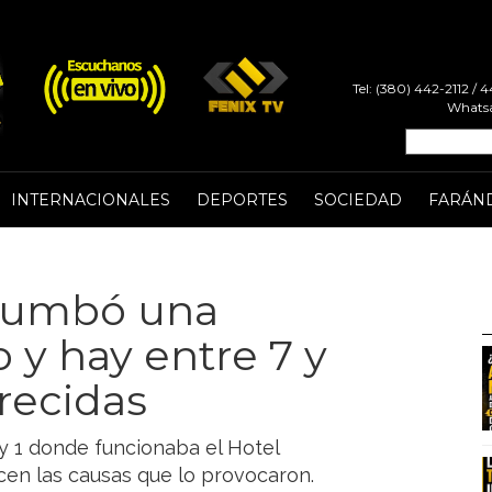
Tel: (380) 442-2112 /
Whatsa
INTERNACIONALES
DEPORTES
SOCIEDAD
FARÁN
errumbó una
o y hay entre 7 y
recidas
y 1 donde funcionaba el Hotel
en las causas que lo provocaron.