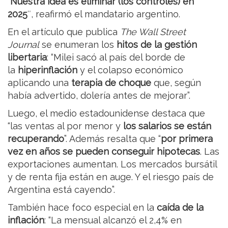
“
Nuestra idea es eliminar (los controles) en
2025
″, reafirmó el mandatario argentino.
En el artículo que publica
The Wall Street
Journal
se enumeran los
hitos de la gestión
libertaria
: “Milei sacó al país del borde de
la
hiperinflación
y el colapso económico
aplicando una
terapia de choque
que, según
había advertido, dolería antes de mejorar”.
Luego, el medio estadounidense destaca que
“las ventas al por menor y
los salarios se están
recuperando
”. Además resalta que “
por primera
vez en años se pueden conseguir hipotecas
. Las
exportaciones aumentan. Los mercados bursátil
y de renta fija están en auge. Y el riesgo país de
Argentina está cayendo”.
También hace foco especial en la
caída de la
inflación
: “La mensual alcanzó el 2,4% en