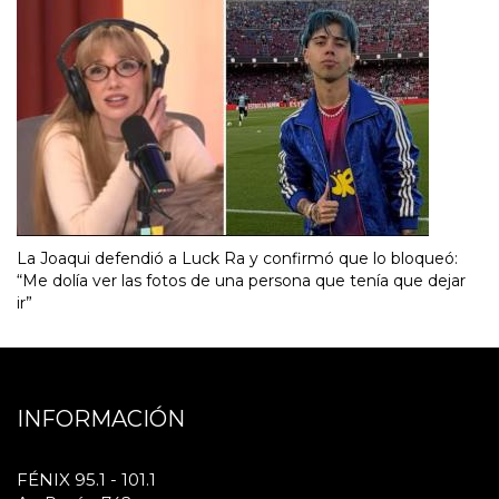
La Joaqui defendió a Luck Ra y confirmó que lo bloqueó:
“Me dolía ver las fotos de una persona que tenía que dejar
ir”
INFORMACIÓN
FÉNIX 95.1 - 101.1