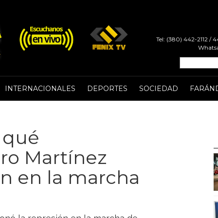
Tel: (380) 442-2112 /
Whatsa
INTERNACIONALES
DEPORTES
SOCIEDAD
FARÁN
 qué
ro Martínez
ón en la marcha