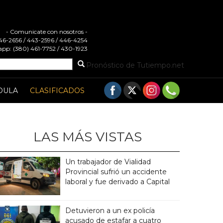
- Comunicate con nosotros -
 446-2656 / 443-2596 / 446-4254
pp: (380) 461-7752 / 430-1923
Pronóstico de Tutiempo.net
DULA
CLASIFICADOS
LAS MÁS VISTAS
Un trabajador de Vialidad
Provincial sufrió un accidente
laboral y fue derivado a Capital
Detuvieron a un ex policía
acusado de estafar a cuatro