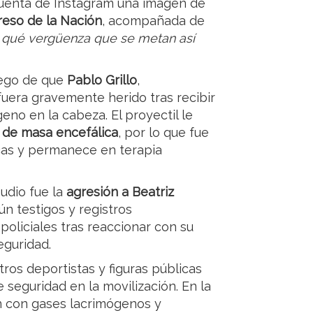
uenta de Instagram una imagen de
eso de la Nación
, acompañada de
 qué vergüenza que se metan así
uego de que
Pablo Grillo
,
 fuera gravemente herido tras recibir
eno en la cabeza. El proyectil le
a de masa encefálica
, por lo que fue
icas y permanece en terapia
udio fue la
agresión a Beatriz
ún testigos y registros
policiales tras reaccionar con su
eguridad.
ros deportistas y figuras públicas
e seguridad en la movilización. En la
n con gases lacrimógenos y