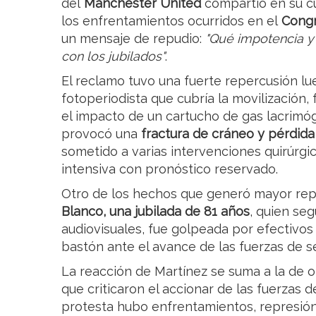
del
Manchester United
compartió en su c
los enfrentamientos ocurridos en el
Congr
un mensaje de repudio:
"Qué impotencia y
con los jubilados"
.
El reclamo tuvo una fuerte repercusión l
fotoperiodista que cubría la movilización,
el impacto de un cartucho de gas lacrimóg
provocó una
fractura de cráneo y pérdid
sometido a varias intervenciones quirúrg
intensiva con pronóstico reservado.
Otro de los hechos que generó mayor rep
Blanco, una jubilada de 81 años
, quien seg
audiovisuales, fue golpeada por efectivos 
bastón ante el avance de las fuerzas de s
La reacción de Martínez se suma a la de ot
que criticaron el accionar de las fuerzas d
protesta hubo enfrentamientos, represió