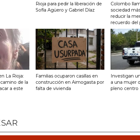
Rioja para pedir la liberación de
Colombo llam
Sofía Agüero y Gabriel Díaz
sociedad más 
reducir la me
recuerdo del
n La Rioja:
Familias ocuparon casillas en
Investigan un
 camino de la
construcción en Aimogasta por
a una mujer 
acar a este
falta de vivienda
pleno centro 
ESAR