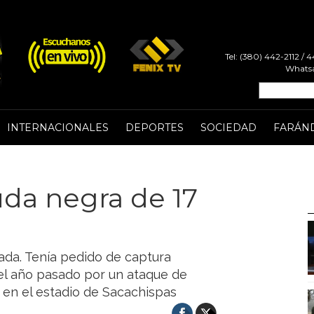
Tel: (380) 442-2112 /
Whatsa
INTERNACIONALES
DEPORTES
SOCIEDAD
FARÁN
uda negra de 17
ada. Tenía pedido de captura
el año pasado por un ataque de
n en el estadio de Sacachispas