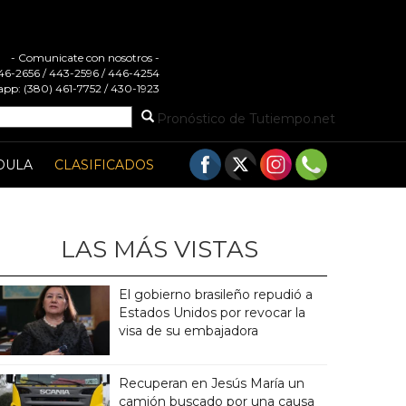
- Comunicate con nosotros -
 446-2656 / 443-2596 / 446-4254
pp: (380) 461-7752 / 430-1923
Pronóstico de Tutiempo.net
DULA
CLASIFICADOS
LAS MÁS VISTAS
El gobierno brasileño repudió a
Estados Unidos por revocar la
visa de su embajadora
Recuperan en Jesús María un
camión buscado por una causa