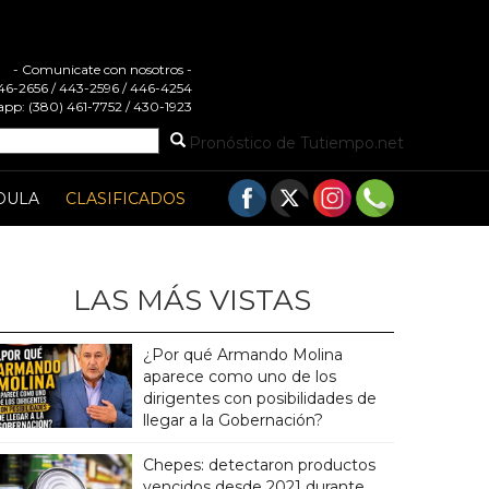
- Comunicate con nosotros -
 446-2656 / 443-2596 / 446-4254
pp: (380) 461-7752 / 430-1923
Pronóstico de Tutiempo.net
DULA
CLASIFICADOS
LAS MÁS VISTAS
¿Por qué Armando Molina
aparece como uno de los
dirigentes con posibilidades de
llegar a la Gobernación?
Chepes: detectaron productos
vencidos desde 2021 durante