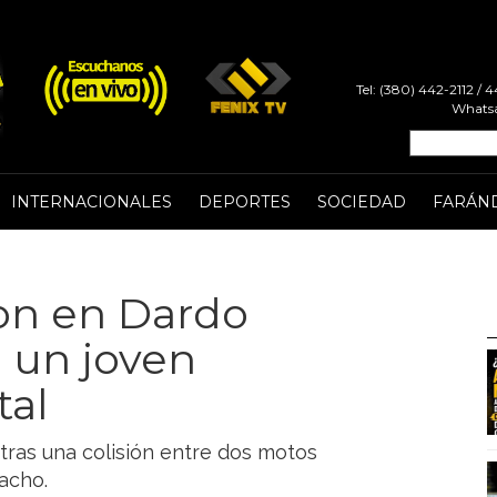
Tel: (380) 442-2112 /
Whatsa
INTERNACIONALES
DEPORTES
SOCIEDAD
FARÁN
on en Dardo
 un joven
tal
 tras una colisión entre dos motos
acho.