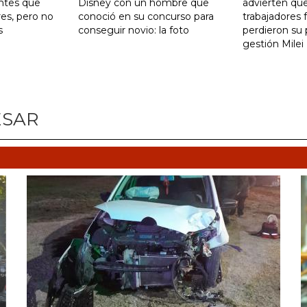
ntes que
Disney con un hombre que
advierten qu
res, pero no
conoció en su concurso para
trabajadores 
s
conseguir novio: la foto
perdieron su 
gestión Milei
ESAR