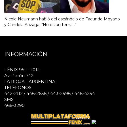
Nicole Neumann habló del escándalo de Facundo Moyano
y Candela Arizaga: "No es un tema..."
INFORMACIÓN
FÉNIX 95.1 - 101.1
Av. Perón 742
LA RIOJA - ARGENTINA
TELÉFONOS
442-2112 / 446-2656 / 443-2596 / 446-4254
SMS
466-3290