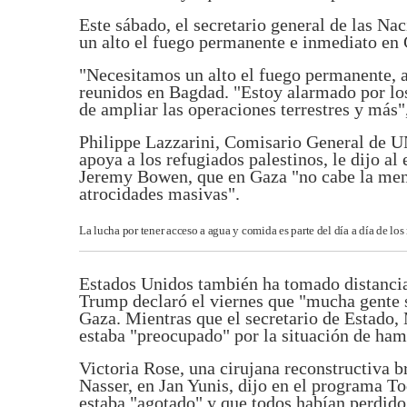
Este sábado, el secretario general de las Na
un alto el fuego permanente e inmediato en 
"Necesitamos un alto el fuego permanente, ah
reunidos en Bagdad. "Estoy alarmado por los
de ampliar las operaciones terrestres y más"
Philippe Lazzarini, Comisario General de 
apoya a los refugiados palestinos, le dijo al
Jeremy Bowen, que en Gaza "no cabe la men
atrocidades masivas".
La lucha por tener acceso a agua y comida es parte del día a día de los
Estados Unidos también ha tomado distancia 
Trump declaró el viernes que "mucha gente 
Gaza. Mientras que el secretario de Estado,
estaba "preocupado" por la situación de ha
Victoria Rose, una cirujana reconstructiva br
Nasser, en Jan Yunis, dijo en el programa 
estaba "agotado" y que todos habían perdido