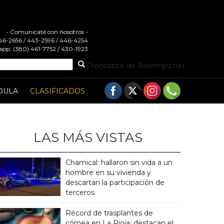
- Comunicate con nosotros -
 446-2656 / 443-2596 / 446-4254
pp: (380) 461-7752 / 430-1923
Pronóstico de Tutiempo.net
DULA
CLASIFICADOS
LAS MÁS VISTAS
Chamical: hallaron sin vida a un
hombre en su vivienda y
descartan la participación de
terceros
Récord de trasplantes de
córnea en La Rioja: destacan el