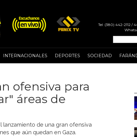
Tel: (380) 442-2112 /
Whatsa
INTERNACIONALES
DEPORTES
SOCIEDAD
FARÁN
an ofensiva para
ar" áreas de
el lanzamiento de una gran ofensiva
henes que aún quedan en Gaza.