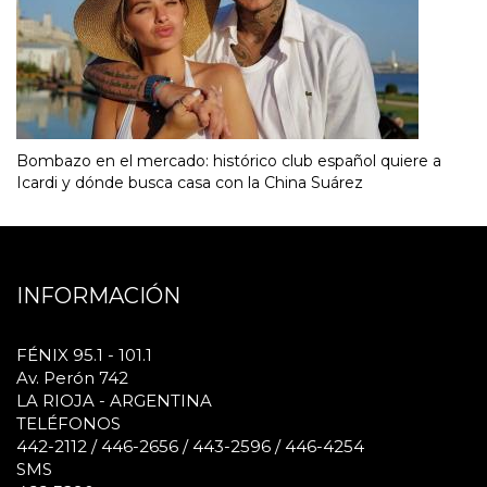
Bombazo en el mercado: histórico club español quiere a
Icardi y dónde busca casa con la China Suárez
INFORMACIÓN
FÉNIX 95.1 - 101.1
Av. Perón 742
LA RIOJA - ARGENTINA
TELÉFONOS
442-2112 / 446-2656 / 443-2596 / 446-4254
SMS