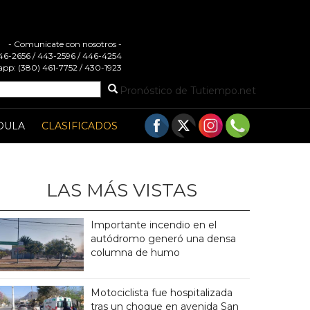
- Comunicate con nosotros -
 446-2656 / 443-2596 / 446-4254
pp: (380) 461-7752 / 430-1923
Pronóstico de Tutiempo.net
DULA
CLASIFICADOS
LAS MÁS VISTAS
Importante incendio en el
autódromo generó una densa
columna de humo
Motociclista fue hospitalizada
tras un choque en avenida San