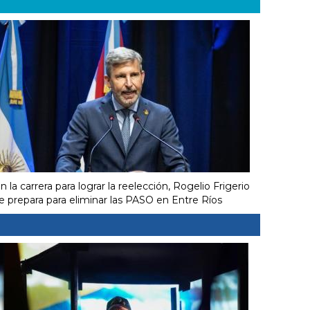
n la carrera para lograr la reelección, Rogelio Frigerio
e prepara para eliminar las PASO en Entre Ríos