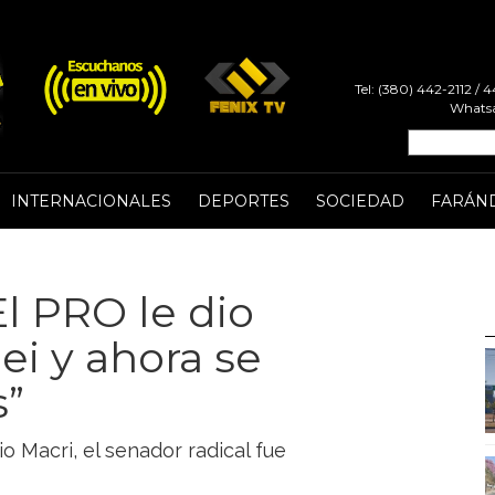
Tel: (380) 442-2112 /
Whatsa
INTERNACIONALES
DEPORTES
SOCIEDAD
FARÁN
El PRO le dio
i y ahora se
s”
o Macri, el senador radical fue