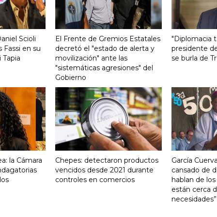
aniel Scioli
El Frente de Gremios Estatales
"Diplomacia te
 Fassi en su
decretó el "estado de alerta y
presidente de
 Tapia
movilización" ante las
se burla de 
"sistemáticas agresiones" del
Gobierno
a: la Cámara
Chepes: detectaron productos
García Cuerva
indagatorias
vencidos desde 2021 durante
cansado de d
dos
controles en comercios
hablan de los
están cerca d
necesidades”