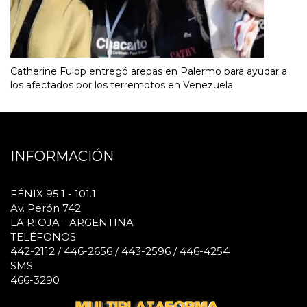
Catherine Fulop entregó arepas en Palermo para ayudar a
los afectados por los terremotos en Venezuela
INFORMACIÓN
FÉNIX 95.1 - 101.1
Av. Perón 742
LA RIOJA - ARGENTINA
TELÉFONOS
442-2112 / 446-2656 / 443-2596 / 446-4254
SMS
466-3290