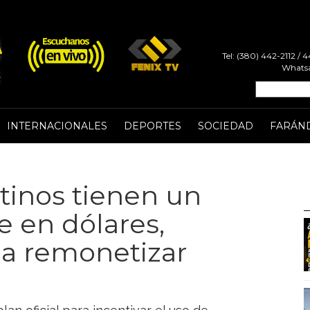
Tel: (380) 442-2112 /
Whatsa
INTERNACIONALES
DEPORTES
SOCIEDAD
FARÁN
ntinos tienen un
 en dólares,
a remonetizar