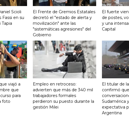
aniel Scioli
El Frente de Gremios Estatales
El fuerte vie
 Fassi en su
decretó el "estado de alerta y
de postes, vo
 Tapia
movilización" ante las
y una intensa
"sistemáticas agresiones" del
Capital
Gobierno
que viajó a
Empleo en retroceso:
El titular de 
ombre que
advierten que más de 340 mil
confirmó qu
curso para
trabajadores formales
conversacion
a foto
perdieron su puesto durante la
Sudamérica y
gestión Milei
expectativa p
Argentina