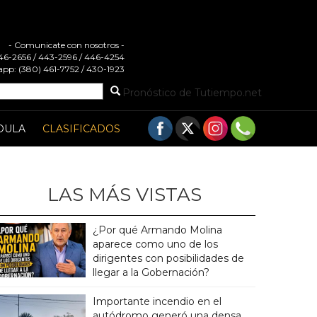
- Comunicate con nosotros -
 446-2656 / 443-2596 / 446-4254
pp: (380) 461-7752 / 430-1923
Pronóstico de Tutiempo.net
DULA
CLASIFICADOS
LAS MÁS VISTAS
¿Por qué Armando Molina
aparece como uno de los
dirigentes con posibilidades de
llegar a la Gobernación?
Importante incendio en el
autódromo generó una densa