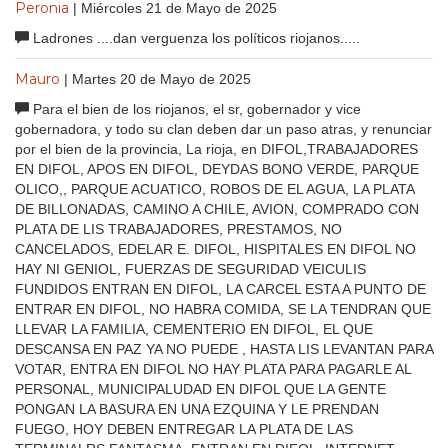
Peronia
| Miércoles 21 de Mayo de 2025
Ladrones ....dan verguenza los políticos riojanos.....
Mauro
| Martes 20 de Mayo de 2025
Para el bien de los riojanos, el sr, gobernador y vice
gobernadora, y todo su clan deben dar un paso atras, y renunciar
por el bien de la provincia, La rioja, en DIFOL,TRABAJADORES
EN DIFOL, APOS EN DIFOL, DEYDAS BONO VERDE, PARQUE
OLICO,, PARQUE ACUATICO, ROBOS DE EL AGUA, LA PLATA
DE BILLONADAS, CAMINO A CHILE, AVION, COMPRADO CON
PLATA DE LIS TRABAJADORES, PRESTAMOS, NO
CANCELADOS, EDELAR E. DIFOL, HISPITALES EN DIFOL NO
HAY NI GENIOL, FUERZAS DE SEGURIDAD VEICULIS
FUNDIDOS ENTRAN EN DIFOL, LA CARCEL ESTA A PUNTO DE
ENTRAR EN DIFOL, NO HABRA COMIDA, SE LA TENDRAN QUE
LLEVAR LA FAMILIA, CEMENTERIO EN DIFOL, EL QUE
DESCANSA EN PAZ YA NO PUEDE , HASTA LIS LEVANTAN PARA
VOTAR, ENTRA EN DIFOL NO HAY PLATA PARA PAGARLE AL
PERSONAL, MUNICIPALUDAD EN DIFOL QUE LA GENTE
PONGAN LA BASURA EN UNA EZQUINA Y LE PRENDAN
FUEGO, HOY DEBEN ENTREGAR LA PLATA DE LAS