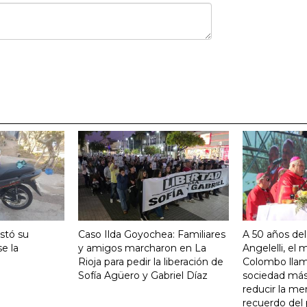
stó su
Caso Ilda Goyochea: Familiares
A 50 años del
e la
y amigos marcharon en La
Angelelli, el
Rioja para pedir la liberación de
Colombo llam
Sofía Agüero y Gabriel Díaz
sociedad más 
reducir la me
recuerdo del