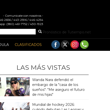
- Comunicate con nosotros -
 446-2656 / 443-2596 / 446-4254
pp: (380) 461-7752 / 430-1923
Pronóstico de Tutiempo.net
DULA
CLASIFICADOS
LAS MÁS VISTAS
Wanda Nara defendió el
embargo de la "casa de los
sueños": "Me aseguro el futuro
de mis hijas"
Mundial de hockey 2026:
cuándo debutan Las Leonas y