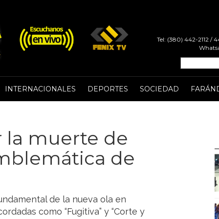
Tel: (380) 442-2112 /
Whatsa
INTERNACIONALES
DEPORTES
SOCIEDAD
FARÁN
r la muerte de
emblemática de
fundamental de la nueva ola en
cordadas como “Fugitiva” y “Corte y