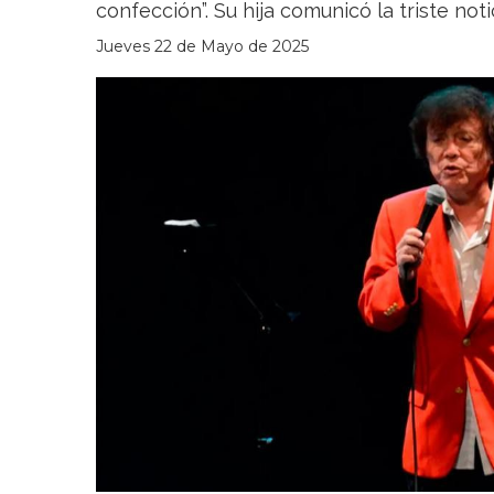
confección”. Su hija comunicó la triste noti
Jueves 22 de Mayo de 2025