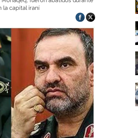
 Mohaqeq, fueron abatidos durante
la capital iraní