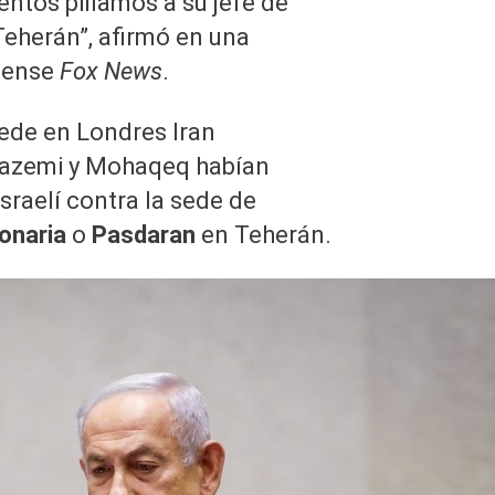
ntos pillamos a su jefe de
 Teherán”, afirmó en una
idense
Fox News
.
sede en Londres Iran
Kazemi y Mohaqeq habían
sraelí contra la sede de
ionaria
o
Pasdaran
en Teherán.