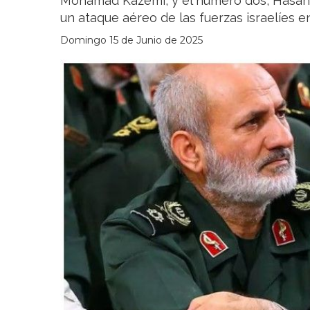
Mohamad Kazemi, y el número dos, Hasán
un ataque aéreo de las fuerzas israelíes en 
Domingo 15 de Junio de 2025