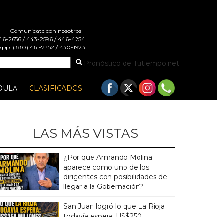
- Comunicate con nosotros -
 446-2656 / 443-2596 / 446-4254
pp: (380) 461-7752 / 430-1923
Pronóstico de Tutiempo.net
DULA
CLASIFICADOS
LAS MÁS VISTAS
¿Por qué Armando Molina
aparece como uno de los
dirigentes con posibilidades de
llegar a la Gobernación?
San Juan logró lo que La Rioja
todavía espera: US$250