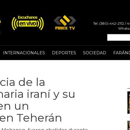
Tel: (380) 442-2112 /
Whatsa
INTERNACIONALES
DEPORTES
SOCIEDAD
FARÁN
cia de la
ria iraní y su
en un
 en Teherán