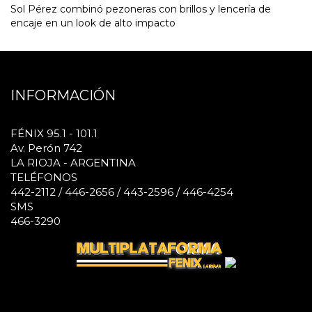
Sol Pérez combinó pezoneras con brillos y lencería de
encaje en un look de alto impacto
INFORMACIÓN
FÉNIX 95.1 - 101.1
Av. Perón 742
LA RIOJA - ARGENTINA
TELÉFONOS
442-2112 / 446-2656 / 443-2596 / 446-4254
SMS
466-3290