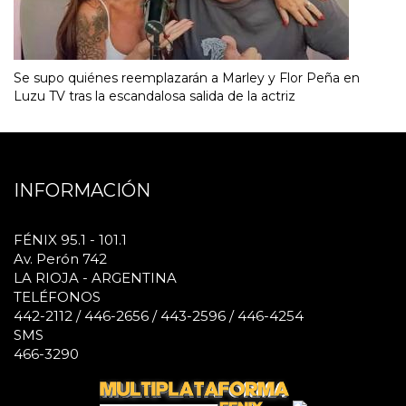
Se supo quiénes reemplazarán a Marley y Flor Peña en
Luzu TV tras la escandalosa salida de la actriz
INFORMACIÓN
FÉNIX 95.1 - 101.1
Av. Perón 742
LA RIOJA - ARGENTINA
TELÉFONOS
442-2112 / 446-2656 / 443-2596 / 446-4254
SMS
466-3290