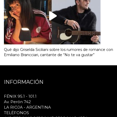
Qué dijo Griselda Siciliani sobre los rumores de romance con
Emiliano Brancciari, cantante de “No te va gustar”
INFORMACIÓN
FÉNIX 95.1 - 101.1
Av. Perón 742
LA RIOJA - ARGENTINA
TELÉFONOS