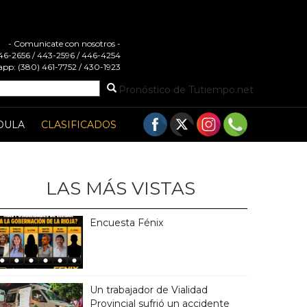
- Comunicate con nosotros -
 446-2656 / 443-2596 / 446-4254
pp: (380) 461-7752 / 430-1923
Pronóstico de Tutiempo.net
DULA
CLASIFICADOS
LAS MÁS VISTAS
Encuesta Fénix
Un trabajador de Vialidad
Provincial sufrió un accidente