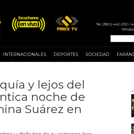
Tel: (380) 442-2112 /
Whatsa
INTERNACIONALES
DEPORTES
SOCIEDAD
FARÁN
uía y lejos del
ántica noche de
China Suárez en