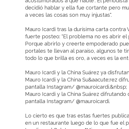
acostumbrados a que hable". El periodista
decidió hablar y ella fue cortante pero m
a veces las cosas son muy injustas".
Mauro Icardi tras la durísima carta contra 
fuerte posteo: "El problema no es abrir el 
Porque abrirlo y creerte empoderado pue
portales te llevan al paraíso, algunos te ti
todo lo que brilla es oro, a veces es la ent
Mauro Icardi y la China Suárez ya disfrutan
Mauro Icardi y la China Su&aacute;rez difr
pantalla Instagram/ @mauroicardi.&nbsp;
Mauro Icardi y la China Suárez difrutando 
pantalla Instagram/ @mauroicardi.
Lo cierto es que tras estas fuertes publi
en un restaurante luego de lo que fue el