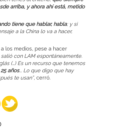
de arriba, y ahora ahí está, metido
ando tiene que hablar, habla
; y si
aje a la China lo va a hacer,
r a los medios, pese a hacer
z salió con LAM espontáneamente.
glás (…) Es un recurso que tenemos
 25 años
... Lo que digo que hay
spués te usan”
, cerró.
O