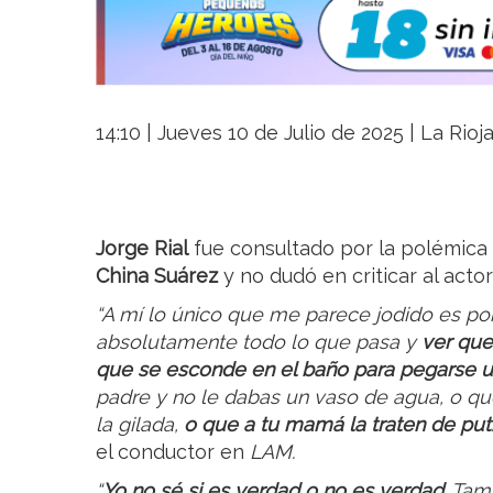
14:10 | Jueves 10 de Julio de 2025 | La Rioj
Jorge Rial
fue consultado por la polémica
China Suárez
y no dudó en criticar al actor
“A mí lo único que me parece jodido es po
absolutamente todo lo que pasa y
ver que
que se esconde en el baño para pegarse 
padre y no le dabas un vaso de agua, o qu
la gilada,
o que a tu mamá la traten de put
el conductor en
LAM.
“
Yo no sé si es verdad o no es verdad
. Tam