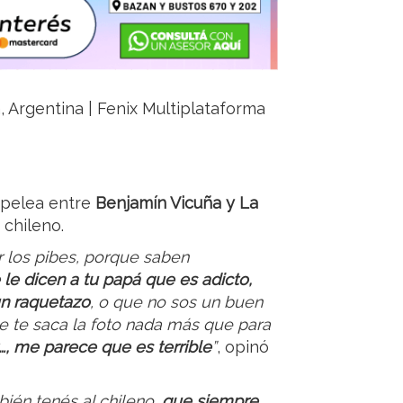
a, Argentina | Fenix Multiplataforma
 pelea entre
Benjamín Vicuña y La
 chileno.
r los pibes, porque saben
 le dicen a tu papá que es adicto,
un raquetazo
, o que no sos un buen
e te saca la foto nada más que para
…, me parece que es terrible
”
, opinó
bién tenés al chileno,
que siempre