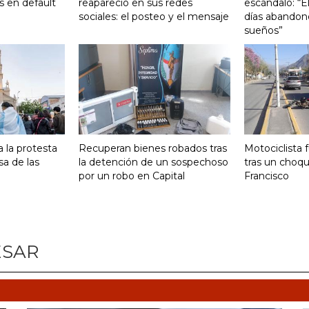
s en default
reapareció en sus redes
escándalo: “E
sociales: el posteo y el mensaje
días abandonó
sueños”
 la protesta
Recuperan bienes robados tras
Motociclista 
sa de las
la detención de un sospechoso
tras un choq
por un robo en Capital
Francisco
ESAR