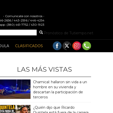
- Comunicate con nosotros -
 446-2656 / 443-2596 / 446-4254
pp: (380) 461-7752 / 430-1923
Pronóstico de Tutiempo.net
DULA
CLASIFICADOS
LAS MÁS VISTAS
Chamical: hallaron sin vida a un
hombre en su vivienda y
descartan la participación de
terceros
¿Quién dijo que Ricardo
Quintela está fuera de la carrera