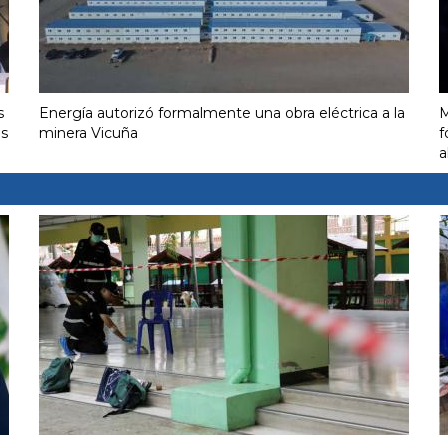
s
Energía autorizó formalmente una obra eléctrica a la
M
us
minera Vicuña
f
a