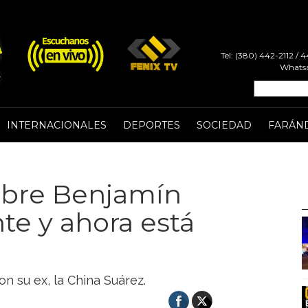
Tel: (380) 442-2112 /
Whatsa
INTERNACIONALES
DEPORTES
SOCIEDAD
FARÁN
sobre Benjamín
te y ahora está
on su ex, la China Suárez.