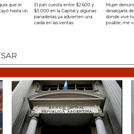
gura que el
El pan cuesta entre $2.600 y
Mujer denunc
ayó hasta un
$3.000 en la Capital y algunas
desalojarla d
panaderías ya advierten una
donde vive ha
caída en las ventas
posible, me 
ESAR