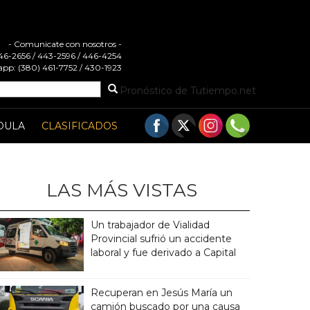
- Comunicate con nosotros -
 446-2656 / 443-2596 / 446-4254
pp: (380) 461-7752 / 430-1923
Pronóstico de Tutiempo.net
DULA
CLASIFICADOS
LAS MÁS VISTAS
Un trabajador de Vialidad
Provincial sufrió un accidente
laboral y fue derivado a Capital
Recuperan en Jesús María un
camión buscado por una causa