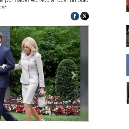
s por haber echado a rodar un bulo
dad.
Next