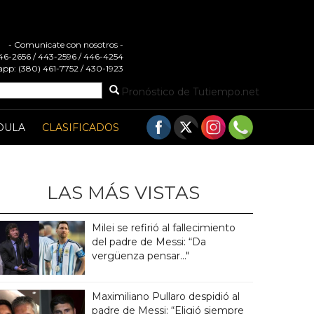
- Comunicate con nosotros -
 446-2656 / 443-2596 / 446-4254
pp: (380) 461-7752 / 430-1923
Pronóstico de Tutiempo.net
DULA
CLASIFICADOS
LAS MÁS VISTAS
Milei se refirió al fallecimiento
del padre de Messi: “Da
vergüenza pensar..."
Maximiliano Pullaro despidió al
padre de Messi: “Eligió siempre