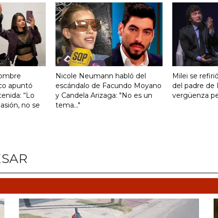
hombre
Nicole Neumann habló del
Milei se refiri
co apuntó
escándalo de Facundo Moyano
del padre de 
tenida: “Lo
y Candela Arizaga: "No es un
vergüenza pen
asión, no se
tema..."
ESAR