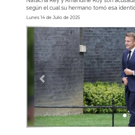
Natacha Rey y Amandine Roy son acusada
según el cual su hermano tomó esa identi
Lunes 14 de Julio de 2025
Previous