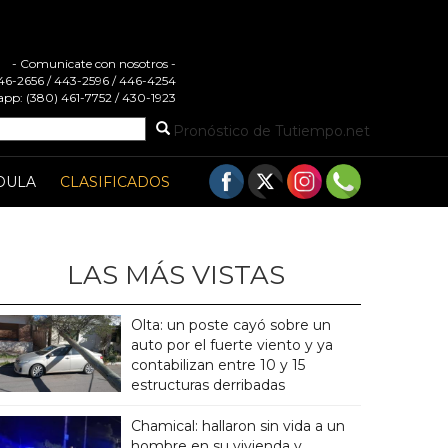
- Comunicate con nosotros -
 446-2656 / 443-2596 / 446-4254
pp: (380) 461-7752 / 430-1923
Pronóstico de Tutiempo.net
DULA
CLASIFICADOS
LAS MÁS VISTAS
Olta: un poste cayó sobre un
auto por el fuerte viento y ya
contabilizan entre 10 y 15
estructuras derribadas
Chamical: hallaron sin vida a un
hombre en su vivienda y