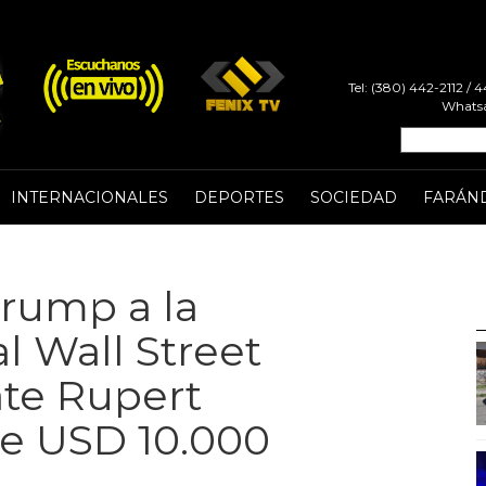
Tel: (380) 442-2112 /
Whatsa
INTERNACIONALES
DEPORTES
SOCIEDAD
FARÁN
rump a la
l Wall Street
ate Rupert
ge USD 10.000