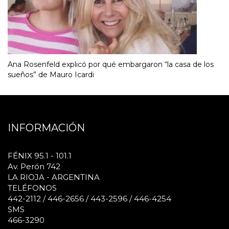
Ana Rosenfeld explicó por qué embargaron “la casa de los
sueños” de Mauro Icardi
INFORMACIÓN
FÉNIX 95.1 - 101.1
Av. Perón 742
LA RIOJA - ARGENTINA
TELÉFONOS
442-2112 / 446-2656 / 443-2596 / 446-4254
SMS
466-3290