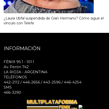
¿Laura Ubfal suspendida de Gran Hermano? Cómo sigue el
vínculo con Telefe
INFORMACIÓN
FÉNIX 95.1 - 101.1
Av. Perón 742
LA RIOJA - ARGENTINA
TELÉFONOS
442-2112 / 446-2656 / 443-2596 / 446-4254
SMS
466-3290