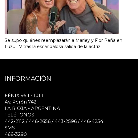
Se supo quiénes reemplazarán a Marley y Flor Peña en
Luzu TV tras la escandalosa salida de la actriz
INFORMACIÓN
FÉNIX 95.1 - 101.1
Av. Perón 742
LA RIOJA - ARGENTINA
TELÉFONOS
442-2112 / 446-2656 / 443-2596 / 446-4254
SMS
466-3290