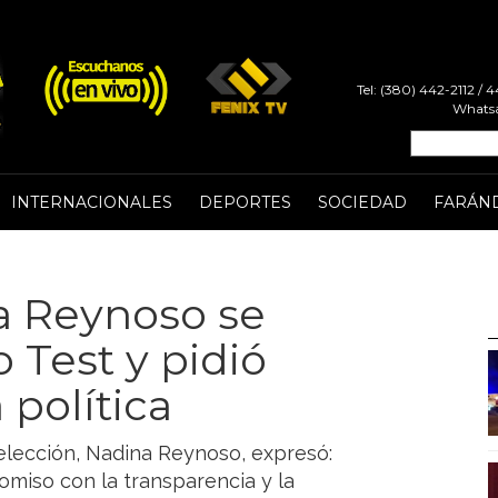
Tel: (380) 442-2112 /
Whatsa
INTERNACIONALES
DEPORTES
SOCIEDAD
FARÁN
a Reynoso se
 Test y pidió
 política
eelección, Nadina Reynoso, expresó:
omiso con la transparencia y la