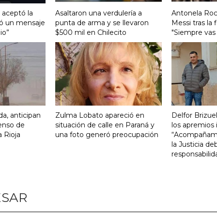
, aceptó la
Asaltaron una verdulería a
Antonela Roc
ió un mensaje
punta de arma y se llevaron
Messi tras la 
io”
$500 mil en Chilecito
"Siempre vas 
da, anticipan
Zulma Lobato apareció en
Delfor Brizue
enso de
situación de calle en Paraná y
los apremios 
 Rioja
una foto generó preocupación
“Acompañamos
la Justicia d
responsabilid
ESAR