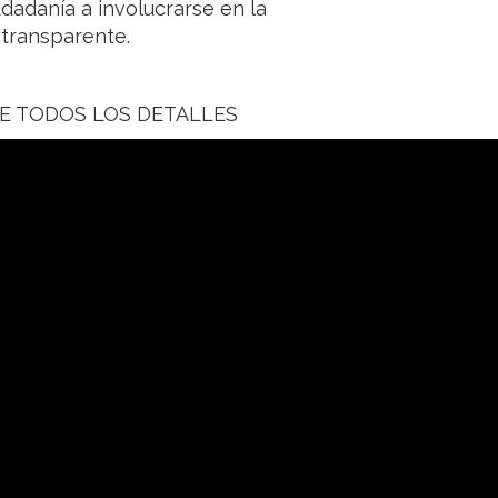
udadanía a involucrarse en la
transparente.
DE TODOS LOS DETALLES