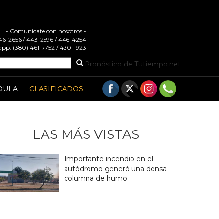
- Comunicate con nosotros -
 446-2656 / 443-2596 / 446-4254
pp: (380) 461-7752 / 430-1923
Pronóstico de Tutiempo.net
DULA
CLASIFICADOS
LAS MÁS VISTAS
Importante incendio en el
autódromo generó una densa
columna de humo