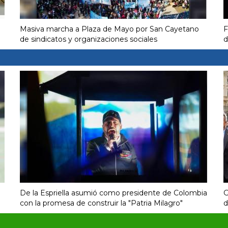
Masiva marcha a Plaza de Mayo por San Cayetano
F
de sindicatos y organizaciones sociales
d
De la Espriella asumió como presidente de Colombia
G
con la promesa de construir la "Patria Milagro"
d