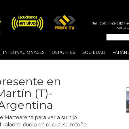
Tel: (380) 442-2112 /
Whatsa
INTERNACIONALES
DEPORTES
SOCIEDAD
FARÁN
presente en
Martín (T)-
 Argentina
e Martearena para ver a su hijo
 Taladro, duelo en el cual su retoño