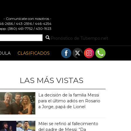
- Comunicate con nosotros -
 446-2656 / 443-2596 / 446-4254
pp: (380) 461-7752 / 430-1923
Pronóstico de Tutiempo.net
DULA
CLASIFICADOS
LAS MÁS VISTAS
La decisión de la familia Messi
para el último adiós en Rosario
a Jorge, papá de Lionel
Milei se refirió al fallecimiento
del padre de Messi: “Da