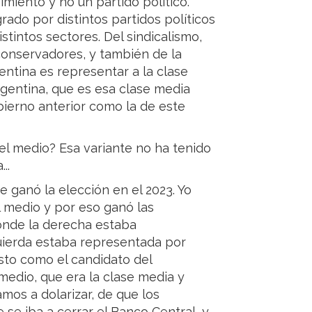
imiento y no un partido político.
ado por distintos partidos políticos
tintos sectores. Del sindicalismo,
 conservadores, y también de la
entina es representar a la clase
rgentina, que es esa clase media
bierno anterior como la de este
l medio? Esa variante no ha tenido
..
e ganó la elección en el 2023. Yo
l medio y por eso ganó las
donde la derecha estaba
zquierda estaba representada por
sto como el candidato del
medio, que era la clase media y
mos a dolarizar, de que los
 se iba a cerrar el Banco Central, y