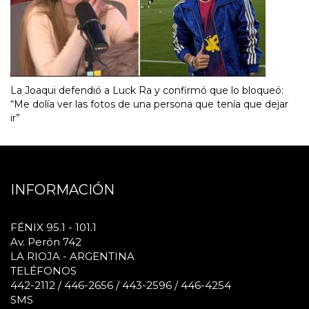
La Joaqui defendió a Luck Ra y confirmó que lo bloqueó:
“Me dolía ver las fotos de una persona que tenía que dejar
ir”
INFORMACIÓN
FÉNIX 95.1 - 101.1
Av. Perón 742
LA RIOJA - ARGENTINA
TELÉFONOS
442-2112 / 446-2656 / 443-2596 / 446-4254
SMS