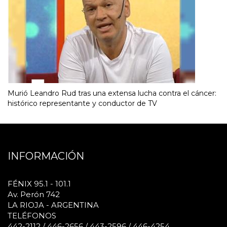
Murió Leandro Rud tras una extensa lucha contra el cáncer:
histórico representante y conductor de TV
INFORMACIÓN
FÉNIX 95.1 - 101.1
Av. Perón 742
LA RIOJA - ARGENTINA
TELÉFONOS
442-2112 / 446-2656 / 443-2596 / 446-4254