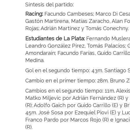
Síntesis del partido:
Racing:
Facundo Cambeses; Marco Di Cesar
Gastón Martirena, Matías Zaracho, Alan Fo
Rojas; Adrián Martínez y Tomás Conechny.
Estudiantes de La Plata:
Fernando Muslera
Leandro González Pírez, Tomás Palacios; Ga
Amondarain; Facundo Farías, Guido Carrill
Medina.
Gol en el segundo tiempo: 43m. Santiago S
Cambio en el primer tiempo: 28m. Bruno Zuc
Cambios en el segundo tiempo: 11m. Alexis
Matko Miljevic por Adrián Fernández (R) y
(R); Adolfo Gaich por Guido Carrillo (E) y B
45m. José Sosa por Ezequiel Piovi (E) y Lu
Franco Pardo por Marcos Rojo (R) e Igna
(R).