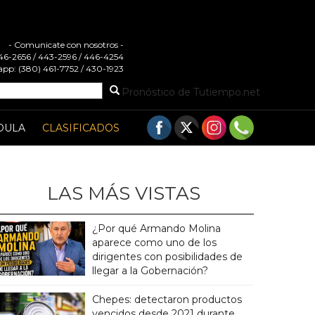
- Comunicate con nosotros -
 446-2656 / 443-2596 / 446-4254
pp: (380) 461-7752 / 430-1923
Pronóstico de Tutiempo.net
DULA
CLASIFICADOS
LAS MÁS VISTAS
¿Por qué Armando Molina
aparece como uno de los
dirigentes con posibilidades de
llegar a la Gobernación?
Chepes: detectaron productos
vencidos desde 2021 durante