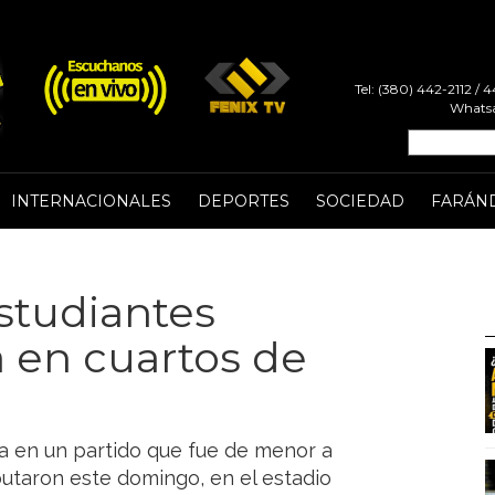
Tel: (380) 442-2112 /
Whatsa
INTERNACIONALES
DEPORTES
SOCIEDAD
FARÁN
studiantes
á en cuartos de
ma en un partido que fue de menor a
sputaron este domingo, en el estadio