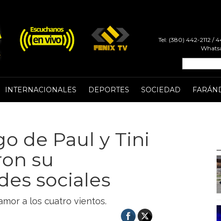
Tel: (380) 442-2112 /
Whatsa
INTERNACIONALES
DEPORTES
SOCIEDAD
FARÁN
o de Paul y Tini
ron su
es sociales
 amor a los cuatro vientos.