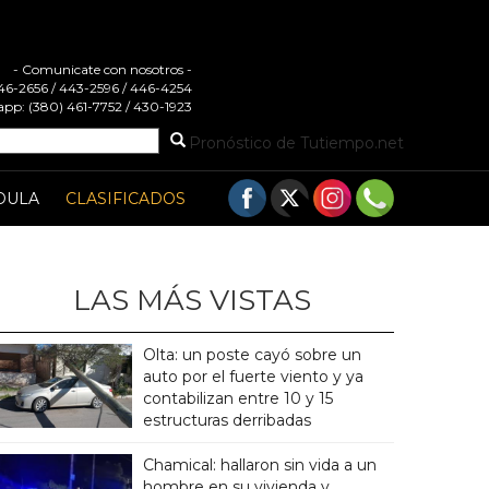
- Comunicate con nosotros -
 446-2656 / 443-2596 / 446-4254
pp: (380) 461-7752 / 430-1923
Pronóstico de Tutiempo.net
DULA
CLASIFICADOS
LAS MÁS VISTAS
Olta: un poste cayó sobre un
auto por el fuerte viento y ya
contabilizan entre 10 y 15
estructuras derribadas
Chamical: hallaron sin vida a un
hombre en su vivienda y