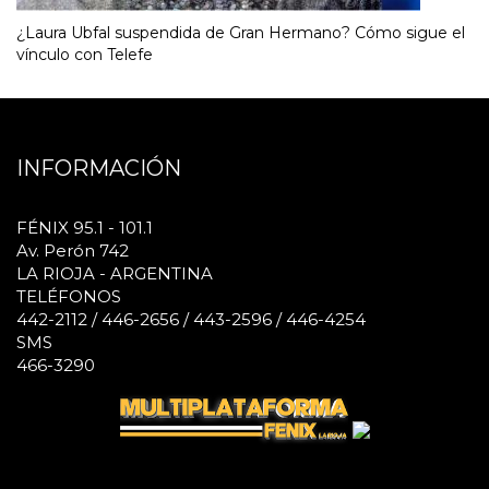
¿Laura Ubfal suspendida de Gran Hermano? Cómo sigue el
vínculo con Telefe
INFORMACIÓN
FÉNIX 95.1 - 101.1
Av. Perón 742
LA RIOJA - ARGENTINA
TELÉFONOS
442-2112 / 446-2656 / 443-2596 / 446-4254
SMS
466-3290