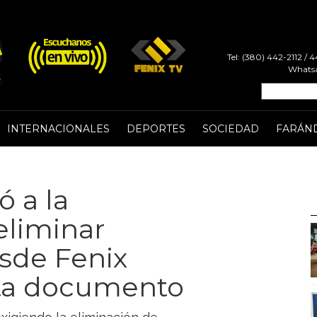
Tel: (380) 442-2112 /
Whatsa
INTERNACIONALES
DEPORTES
SOCIEDAD
FARÁN
ó a la
eliminar
sde Fenix
rta documento