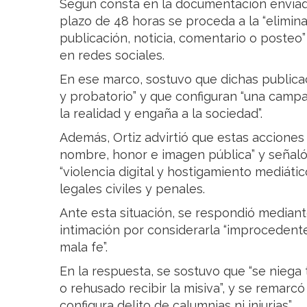
Según consta en la documentación enviada,
plazo de 48 horas se proceda a la “elimin
publicación, noticia, comentario o posteo
en redes sociales.
En ese marco, sostuvo que dichas publica
y probatorio” y que configuran “una cam
la realidad y engaña a la sociedad”.
Además, Ortiz advirtió que estas accione
nombre, honor e imagen pública” y señal
“violencia digital y hostigamiento mediáti
legales civiles y penales.
Ante esta situación, se respondió median
intimación por considerarla “improcedente
mala fe”.
En la respuesta, se sostuvo que “se nie
o rehusado recibir la misiva”, y se remarc
configura delito de calumnias ni injurias”.