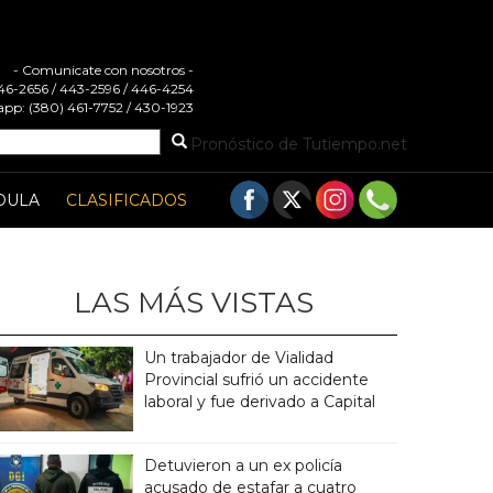
- Comunicate con nosotros -
 446-2656 / 443-2596 / 446-4254
pp: (380) 461-7752 / 430-1923
Pronóstico de Tutiempo.net
DULA
CLASIFICADOS
LAS MÁS VISTAS
Un trabajador de Vialidad
Provincial sufrió un accidente
laboral y fue derivado a Capital
Detuvieron a un ex policía
acusado de estafar a cuatro