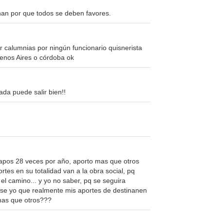
anan por que todos se deben favores.
 calumnias por ningún funcionario quisnerista
Buenos Aires o córdoba ok
ada puede salir bien!!
 apos 28 veces por año, aporto mas que otros
rtes en su totalidad van a la obra social, pq
el camino... y yo no saber, pq se seguira
o se yo que realmente mis aportes de destinanen
 mas que otros???