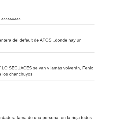
xxxxxxxxx
e entera del default de APOS...donde hay un
Y LO SECUACES se van y jamás volverán, Fenix
de los chanchuyos
dadera fama de una persona, en la rioja todos