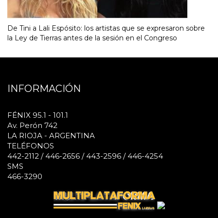
De Tini a Lali Espósito: los artistas que se expresaron sobre
la Ley de Tierras antes de la sesión en el Congreso
INFORMACIÓN
FÉNIX 95.1 - 101.1
Av. Perón 742
LA RIOJA - ARGENTINA
TELÉFONOS
442-2112 / 446-2656 / 443-2596 / 446-4254
SMS
466-3290