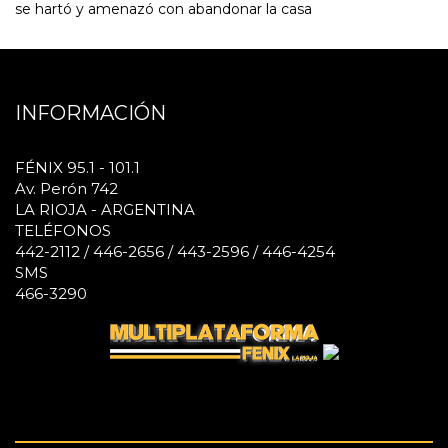
se hartó y amenazó con abandonar la casa
INFORMACIÓN
FÉNIX 95.1 - 101.1
Av. Perón 742
LA RIOJA - ARGENTINA
TELÉFONOS
442-2112 / 446-2656 / 443-2596 / 446-4254
SMS
466-3290