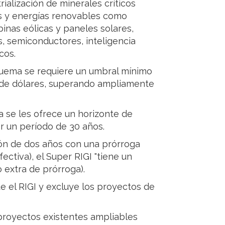
rialización de minerales críticos
as y energías renovables como
binas eólicas y paneles solares,
 semiconductores, inteligencia
cos.
squema se requiere un umbral mínimo
s de dólares, superando ampliamente
ca se les ofrece un horizonte de
or un período de 30 años.
ción de dos años con una prórroga
ectiva), el Super RIGI "tiene un
o extra de prórroga).
e el RIGI y excluye los proyectos de
proyectos existentes ampliables