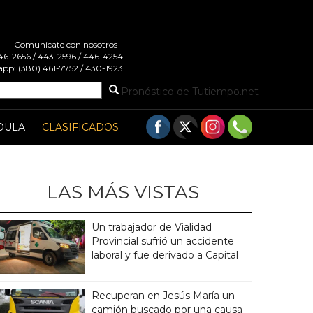
- Comunicate con nosotros -
 446-2656 / 443-2596 / 446-4254
pp: (380) 461-7752 / 430-1923
Pronóstico de Tutiempo.net
DULA
CLASIFICADOS
LAS MÁS VISTAS
Un trabajador de Vialidad
Provincial sufrió un accidente
laboral y fue derivado a Capital
Recuperan en Jesús María un
camión buscado por una causa