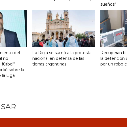
sueños”
miento del
La Rioja se sumó a la protesta
Recuperan bi
al no
nacional en defensa de las
la detención
 fútbol":
tierras argentinas
por un robo e
rtió sobre la
e la Liga
ESAR