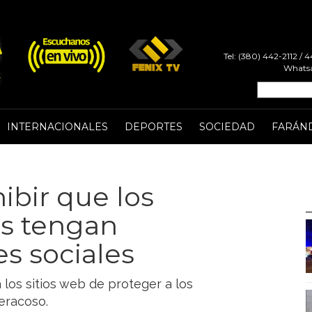
Tel: (380) 442-2112 /
Whatsa
INTERNACIONALES
DEPORTES
SOCIEDAD
FARÁN
ibir que los
s tengan
es sociales
 los sitios web de proteger a los
beracoso.