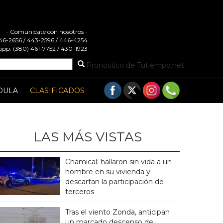
- Comunicate con nosotros -
 446-2656 / 443-2596 / 446-4254
pp: (380) 461-7752 / 430-1923
Pronóstico de Tutiempo.net
DULA
CLASIFICADOS
LAS MÁS VISTAS
Chamical: hallaron sin vida a un
hombre en su vivienda y
descartan la participación de
terceros
Tras el viento Zonda, anticipan
un marcado descenso de