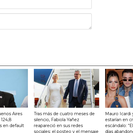
uenos Aires
Tras más de cuatro meses de
Mauro Icardi 
 124,8
silencio, Fabiola Yañez
estarían en cri
s en default
reapareció en sus redes
escándalo: “E
sociales: el posteo y el mensaje
días abandonó