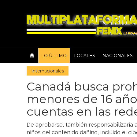
LO ÚLTIMO
LOCALES
NACIONALES
Internacionales
Canadá busca proh
menores de 16 año
cuentas en las red
De aprobarse, también responsabilizaría a
niños del contenido dañino, incluido el ci