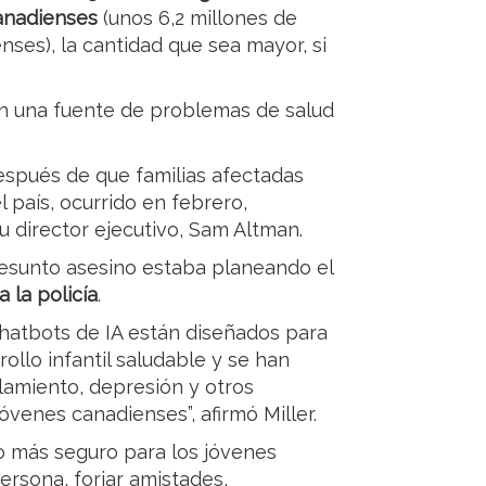
canadienses
(unos 6,2 millones de
nses), la cantidad que sea mayor, si
on una fuente de problemas de salud
espués de que familias afectadas
 país, ocurrido en febrero,
director ejecutivo, Sam Altman.
resunto asesino estaba planeando el
a la policía
.
chatbots de IA están diseñados para
ollo infantil saludable y se han
lamiento, depresión y otros
venes canadienses”, afirmó Miller.
o más seguro para los jóvenes
ersona, forjar amistades,