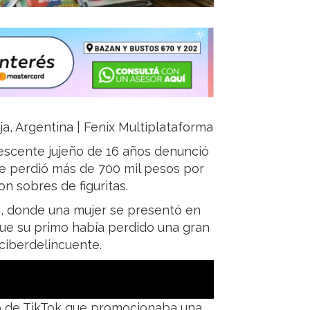
oja, Argentina | Fenix Multiplataforma
lescente jujeño de 16 años denunció
de perdió más de 700 mil pesos por
n sobres de figuritas.
co, donde una mujer se presentó en
que su primo había perdido una gran
ciberdelincuente.
io de TikTok que promocionaba una