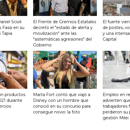
aniel Scioli
El Frente de Gremios Estatales
El fuerte vie
 Fassi en su
decretó el "estado de alerta y
de postes, vo
 Tapia
movilización" ante las
y una intensa
"sistemáticas agresiones" del
Capital
Gobierno
on productos
Marta Fort contó que viajó a
Empleo en re
021 durante
Disney con un hombre que
advierten qu
ercios
conoció en su concurso para
trabajadores 
conseguir novio: la foto
perdieron su 
gestión Milei