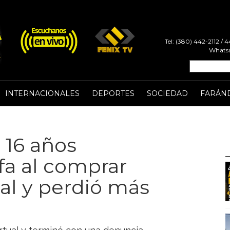
Tel: (380) 442-2112 /
Whatsa
INTERNACIONALES
DEPORTES
SOCIEDAD
FARÁN
 16 años
fa al comprar
ial y perdió más