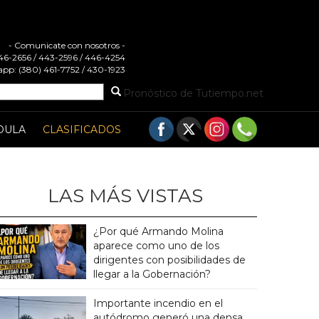
- Comunicate con nosotros -
 446-2656 / 443-2596 / 446-4254
pp: (380) 461-7752 / 430-1923
Pronóstico de Tutiempo.net
DULA
CLASIFICADOS
LAS MÁS VISTAS
¿Por qué Armando Molina
aparece como uno de los
dirigentes con posibilidades de
llegar a la Gobernación?
Importante incendio en el
autódromo generó una densa