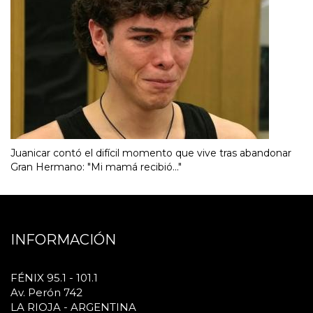
Juanicar contó el difícil momento que vive tras abandonar
Gran Hermano: "Mi mamá recibió..."
INFORMACIÓN
FÉNIX 95.1 - 101.1
Av. Perón 742
LA RIOJA - ARGENTINA