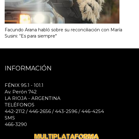
Facundo Arana habló sobre su reconciliación con María
Susini: “Es para siempre"
INFORMACIÓN
FÉNIX 95.1 - 101.1
Av. Perón 742
LA RIOJA - ARGENTINA
TELÉFONOS
442-2112 / 446-2656 / 443-2596 / 446-4254
SMS
466-3290