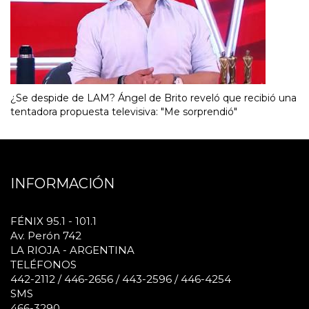
¿Se despide de LAM? Ángel de Brito reveló que recibió una
tentadora propuesta televisiva: "Me sorprendió"
INFORMACIÓN
FÉNIX 95.1 - 101.1
Av. Perón 742
LA RIOJA - ARGENTINA
TELÉFONOS
442-2112 / 446-2656 / 443-2596 / 446-4254
SMS
466-3290