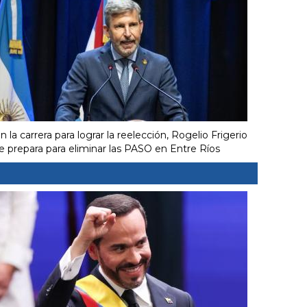
n la carrera para lograr la reelección, Rogelio Frigerio
e prepara para eliminar las PASO en Entre Ríos