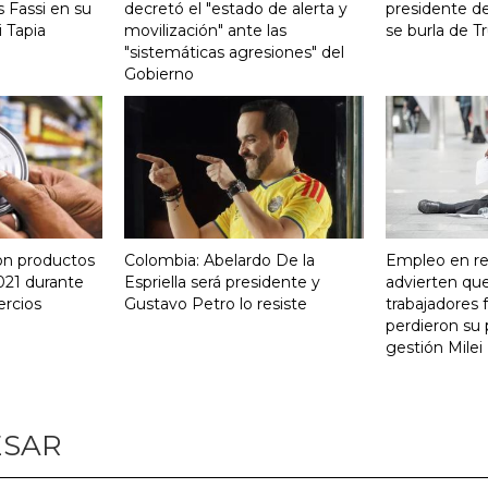
 Fassi en su
decretó el "estado de alerta y
presidente de
 Tapia
movilización" ante las
se burla de 
"sistemáticas agresiones" del
Gobierno
on productos
Colombia: Abelardo De la
Empleo en re
021 durante
Espriella será presidente y
advierten qu
ercios
Gustavo Petro lo resiste
trabajadores 
perdieron su 
gestión Milei
ESAR