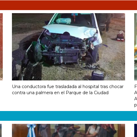
Una conductora fue trasladada al hospital tras chocar
F
contra una palmera en el Parque de la Ciudad
A
A
p