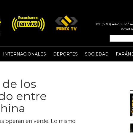
Tel: (380) 442-2112 /
Whatsa
INTERNACIONALES
DEPORTES
SOCIEDAD
FARÁN
 de los
do entre
China
eas operan en verde. Lo mismo