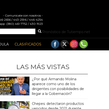
- Comunicate con nosotros -
 446-2656 / 443-2596 / 446-4254
pp: (380) 461-7752 / 430-1923
Pronóstico de Tutiempo.net
DULA
CLASIFICADOS
LAS MÁS VISTAS
¿Por qué Armando Molina
aparece como uno de los
dirigentes con posibilidades de
llegar a la Gobernación?
Chepes: detectaron productos
vencidos desde 2021 durante