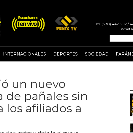
Tel: (380) 442-2112 /
Whatsa
INTERNACIONALES
DEPORTES
SOCIEDAD
FARÁN
ió un nuevo
 de pañales sin
 los afiliados a