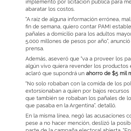
implementó por licitación pública para me
abaratar los costos.
“A raíz de alguna información errónea, mal
fin de semana, quiero contar PAMI establ
pañales a domicilio para los adultos mayo
5.000 millones de pesos por año”, anunció
prensa.
Además, aseveró que “va a proveer los pañ
algún vivo quiera revender los productos
aclaró que supondrá un
ahorro de $5 mil 
“No solo robaban con la comida de los po
extorsionaban a quien por bajos recursos t
que también se robaban los pañales de los
que pasaba en la Argentina”, detalló.
En la misma línea, negó las acusaciones con
pese a no hacer mención, deslizó la posib
parte de la campaña electoral abierta. “E