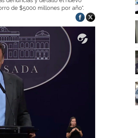
as denuncias y detalló el nuevo
orro de $5000 millones por año".