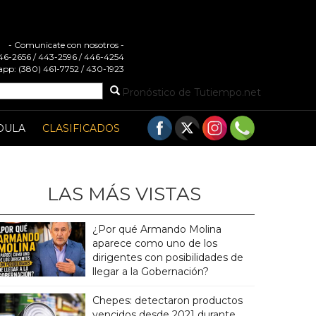
- Comunicate con nosotros -
 446-2656 / 443-2596 / 446-4254
pp: (380) 461-7752 / 430-1923
Pronóstico de Tutiempo.net
DULA
CLASIFICADOS
LAS MÁS VISTAS
¿Por qué Armando Molina
aparece como uno de los
dirigentes con posibilidades de
llegar a la Gobernación?
Chepes: detectaron productos
vencidos desde 2021 durante