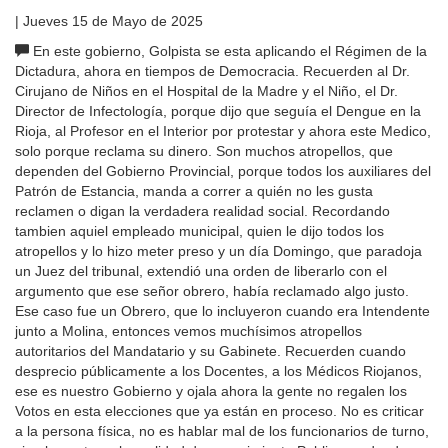
| Jueves 15 de Mayo de 2025
En este gobierno, Golpista se esta aplicando el Régimen de la
Dictadura, ahora en tiempos de Democracia. Recuerden al Dr.
Cirujano de Niños en el Hospital de la Madre y el Niño, el Dr.
Director de Infectología, porque dijo que seguía el Dengue en la
Rioja, al Profesor en el Interior por protestar y ahora este Medico,
solo porque reclama su dinero. Son muchos atropellos, que
dependen del Gobierno Provincial, porque todos los auxiliares del
Patrón de Estancia, manda a correr a quién no les gusta
reclamen o digan la verdadera realidad social. Recordando
tambien aquiel empleado municipal, quien le dijo todos los
atropellos y lo hizo meter preso y un día Domingo, que paradoja
un Juez del tribunal, extendió una orden de liberarlo con el
argumento que ese señor obrero, había reclamado algo justo.
Ese caso fue un Obrero, que lo incluyeron cuando era Intendente
junto a Molina, entonces vemos muchísimos atropellos
autoritarios del Mandatario y su Gabinete. Recuerden cuando
desprecio públicamente a los Docentes, a los Médicos Riojanos,
ese es nuestro Gobierno y ojala ahora la gente no regalen los
Votos en esta elecciones que ya están en proceso. No es criticar
a la persona física, no es hablar mal de los funcionarios de turno,