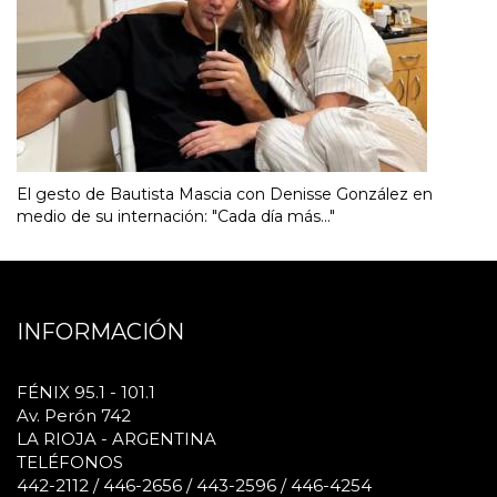
El gesto de Bautista Mascia con Denisse González en
medio de su internación: "Cada día más..."
INFORMACIÓN
FÉNIX 95.1 - 101.1
Av. Perón 742
LA RIOJA - ARGENTINA
TELÉFONOS
442-2112 / 446-2656 / 443-2596 / 446-4254