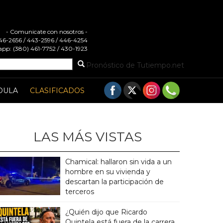
- Comunicate con nosotros -
 446-2656 / 443-2596 / 446-4254
pp: (380) 461-7752 / 430-1923
Pronóstico de Tutiempo.net
DULA
CLASIFICADOS
LAS MÁS VISTAS
Chamical: hallaron sin vida a un
hombre en su vivienda y
descartan la participación de
terceros
¿Quién dijo que Ricardo
Quintela está fuera de la carrera