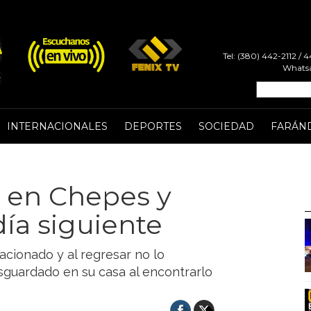
Tel: (380) 442-2112 /
Whatsa
INTERNACIONALES
DEPORTES
SOCIEDAD
FARÁN
 en Chepes y
día siguiente
tacionado y al regresar no lo
esguardado en su casa al encontrarlo