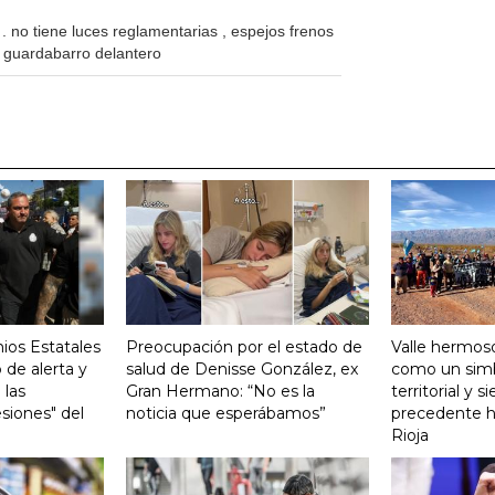
 no tiene luces reglamentarias , espejos frenos
ta guardabarro delantero
ios Estatales
Preocupación por el estado de
Valle hermoso
 de alerta y
salud de Denisse González, ex
como un sim
 las
Gran Hermano: “No es la
territorial y s
siones" del
noticia que esperábamos”
precedente hi
Rioja