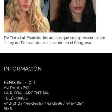
De Tini a Lali Espósito: los artistas que se expresaron sobre
la Ley de Tierras antes de la sesión en el Congreso
INFORMACIÓN
FÉNIX 95.1 - 101.1
Av. Perón 742
LA RIOJA - ARGENTINA
TELÉFONOS
442-2112 / 446-2656 / 443-2596 / 446-4254
SMS