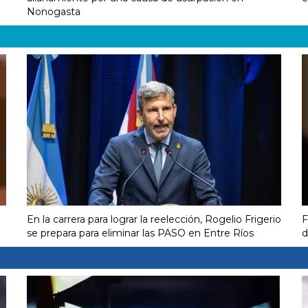
Nonogasta
En la carrera para lograr la reelección, Rogelio Frigerio
F
se prepara para eliminar las PASO en Entre Ríos
d