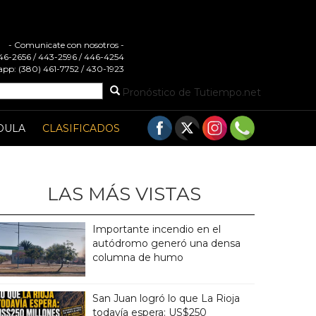
- Comunicate con nosotros -
 446-2656 / 443-2596 / 446-4254
pp: (380) 461-7752 / 430-1923
Pronóstico de Tutiempo.net
DULA
CLASIFICADOS
LAS MÁS VISTAS
Importante incendio en el
autódromo generó una densa
columna de humo
San Juan logró lo que La Rioja
todavía espera: US$250