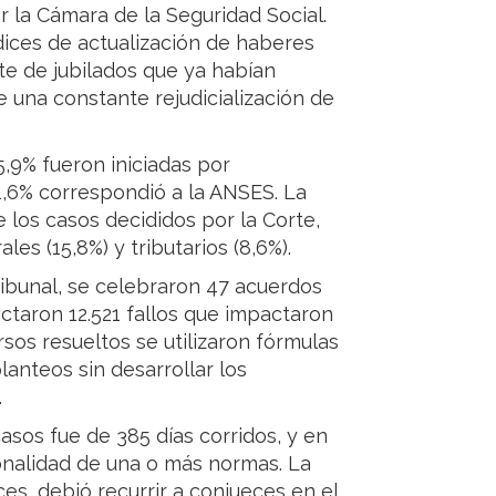
r la Cámara de la Seguridad Social.
dices de actualización de haberes
e de jubilados que ya habían
e una constante rejudicialización de
5,9% fueron iniciadas por
1,6% correspondió a la ANSES. La
 los casos decididos por la Corte,
les (15,8%) y tributarios (8,6%).
ribunal, se celebraron 47 acuerdos
dictaron 12.521 fallos que impactaron
rsos resueltos se utilizaron fórmulas
anteos sin desarrollar los
.
asos fue de 385 días corridos, y en
onalidad de una o más normas. La
es, debió recurrir a conjueces en el