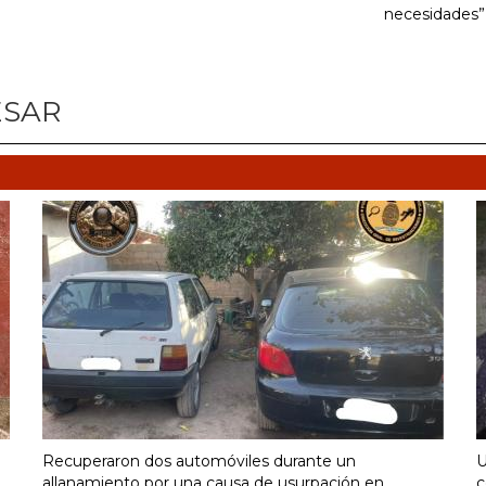
necesidades”
ESAR
Recuperaron dos automóviles durante un
U
allanamiento por una causa de usurpación en
c