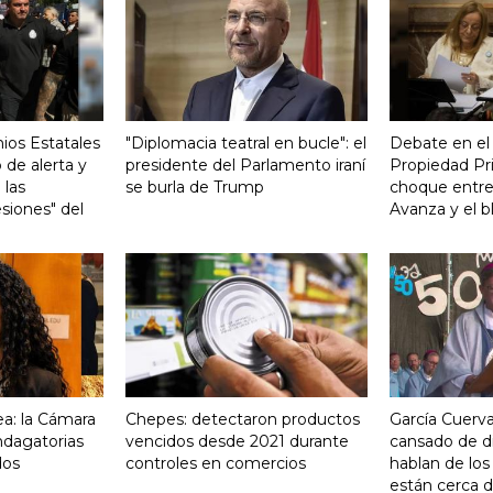
ios Estatales
"Diplomacia teatral en bucle": el
Debate en el
 de alerta y
presidente del Parlamento iraní
Propiedad Pri
 las
se burla de Trump
choque entre
siones" del
Avanza y el b
a: la Cámara
Chepes: detectaron productos
García Cuerva
indagatorias
vencidos desde 2021 durante
cansado de d
dos
controles en comercios
hablan de los
están cerca d